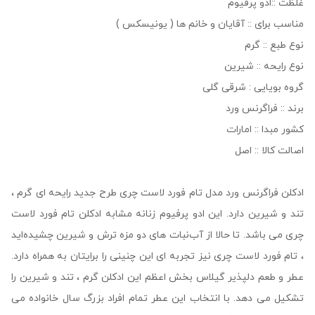
غلظت ::ادو پرفیوم
مناسب برای :: آقایان و خانم ها ( یونیسکس )
نوع طبع :: گرم
نوع رایحه :: شیرین
گروه بویایی : شرقی گلی
برند :: فراگرنس ورد
کشور مبدا :: امارات
اصالت کالا :: اصل
ادکلن فراگرنس ورد مدل تام فورد لاست چری طرح جدید رایحه ای گرم ،
تند و شیرین دارد. این ادو پرفیوم زنانه مشابه ادکلن تام فورد لاست
چری می باشد. تا حالا از آب‌نبات ‌های دو مزه ترش و شیرین چشیده‌اید
، تام فورد لاست چری نیز تجربه ‌ای این‌ چنینی را برایتان به همراه دارد.
عطر و طعم دلپذیر گیلاس بخش اعظم این ادکلن گرم ، تند و شیرین را
تشکیل می ‌دهد. با انتخاب این عطر تمام افراد بزرگ ‌سال خانواده می