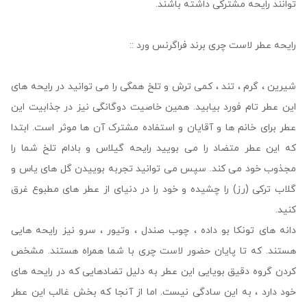
‌توانند رایحه مشترکی داشته باشند.
رایحه عطر لاست چری برند فراگرنس ورد ::
شیرین ، گرم ، تند ، کمی ترش و تلخ همگی را می ‌توانید در رایحه‌ های
این عطر تام فورد بیابید. همین خاصیت دوگانگی نیز در جذابیت این
عطر برای خانم‌ ها و آقایان و استفاده مشترک آن‌ ها موثر است. ابتدا
که این عطر متضاد را می ‌بویید رایحه گیلاس و بادام تلخ شما را
مجذوب خود می ‌کند. سپس می ‌توانید تجربه بوییدن گل‌ های یاس و
گلاب ترکی (رز) را چشیده و خود را در دنیای از عطر های مطبوع غرق
کنید.
دانه‌ های تونکا بو داده ، چوب صندل ، وتیور ، سرو نیز رایحه‌ هایی
هستند. که تا پایان حضور لاست چری با شما همراه هستند. مشخص
کردن گروه دقیق بویایی این عطر به دلیل تضادهایی که در رایحه ‌های
خود دارد ، به این سادگی نیست. اما از آنجا که بخش غالب این عطر