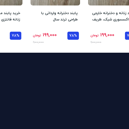
د زنانه و دخترانه خارجی
پابند دخترانه وارداتی با
خرید پابند مچ
اکسسوری شیک، ظریف
طراحی ترند سال
زنانه فانتزی
اب برای تکمیل استایل
199,000
199,000
تومان
78%
تومان
78%
900,000
900,000