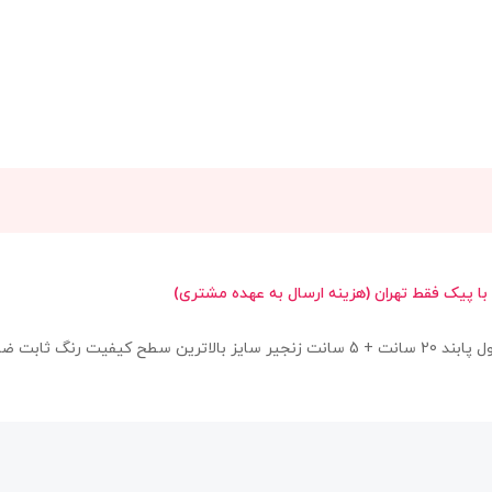
 با پیک فقط تهران (هزینه ارسال به عهده مشتری)
کد : P328 پابند طرح کارتیه ظریف با آویز گوی طلایی دارای زنجیر سایز طول پابند 20 سانت 