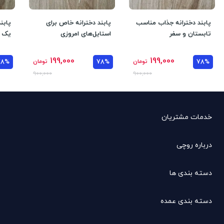
پابند دخترانه جذاب مناسب
پابند دخترانه خاص برای
پابن
تابستان و سفر
استایل‌های امروزی
یک 
و جذ
199,000
199,000
78%
تومان
78%
تومان
78%
900,000
900,000
خدمات مشتریان
درباره روچی
دسته بندی ها
دسته بندی عمده