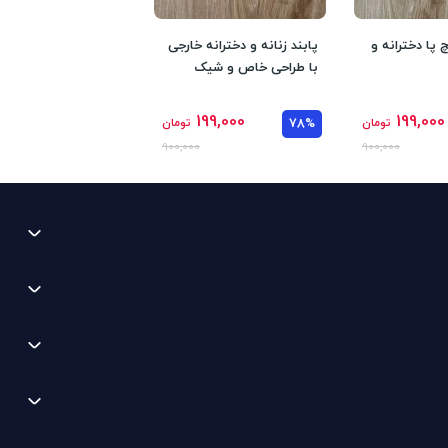
 پا دخترانه و
پابند زنانه و دخترانه خارجی
با طراحی خاص و شیک
199,000
199,000
تومان
78%
تومان
900,000
900,000