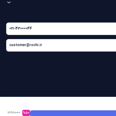
021-43000044
customer@rochi.ir
1298000
%50