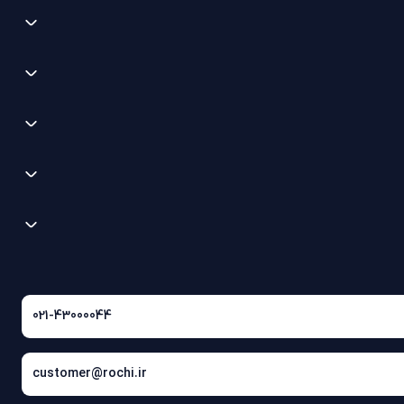
021-43000044
customer@rochi.ir