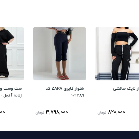
ر نایک سانشی
شلوار کاپری ZARA کد
ست وست و ش
102389
زنانه آنجل -
000
3,798,000
820,000
تومان
تومان