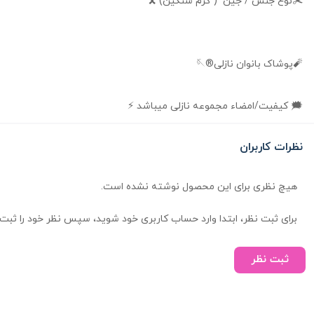
✂️نوع جنس / جین ( گرم سنگین) 🎗️
🧨پوشاک بانوان نازلی®🪡
🗯️ کیفیت/امضاء مجموعه نازلی میباشد ⚡️
نظرات کاربران
هیچ نظری برای این محصول نوشته نشده است.
برای ثبت نظر، ابتدا وارد حساب کاربری خود شوید، سپس نظر خود را ثبت 
ثبت نظر