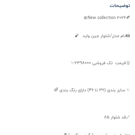
توضیحات
🍂New collection 2026🎀
📸نام مدل/شلوار جین واید 🧨
🥇قیمت تک فروشی 2398000✨
✨ سایز بندی (36 تا 46) دارای رنگ بندی 🌈
🪄قد شلوار 85