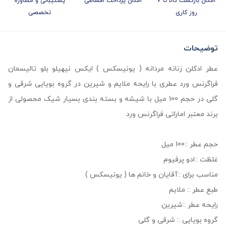
امکان بازگشت کالا تا 7
امکان پرداخت اقساطی
پشتیبانی و مشاوره
روز کاری
تخصصی
توضیحات
عطر ادکلن زنانه مردانه ( یونیسکس ) ایکس نیهیلو بلو تالیسمان
فراگرنس ورد عطری با رایحه ملایم و شیرین در گروه بویایی شرقی و
گلی در حجم 100 میل با شیشه و بسته بندی بسیار شیک محصولی از
برند معتبر اماراتی فراگرنس ورد
حجم عطر ::100 میل
غلظت ::ادو پرفیوم
مناسب برای ::آقایان و خانم ها ( یونیسکس )
طبع عطر :: ملایم
رایحه عطر ::شیرین
گروه بویایی :: شرقی و گلی