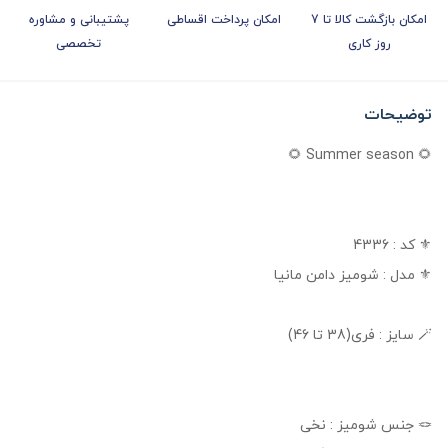
امکان بازگشت کالا تا 7
امکان پرداخت اقساطی
پشتیبانی و مشاوره
روز کاری
تخصصی
توضیحات
🌻 Summer season 🌻
⚜️ کد : 4336
⚜️ مدل : شومیز دامن مانیا
🪄 سایز : فری(38 تا 46)
🪢 جنس شومیز : نخی