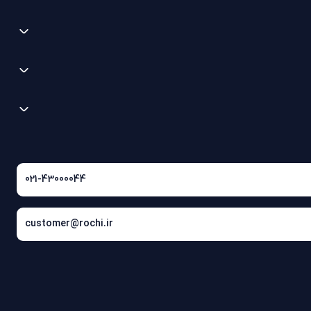
021-43000044
customer@rochi.ir