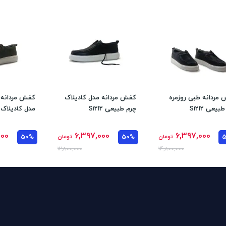
مردانه طبی روزمره
کفش مردانه مدل کادیلاک
کفش مردانه 
بیعی Si212
چرم طبیعی Si212
مدل کادیلاک
Si212
000
6,397,000
6,397,000
تومان
50%
تومان
50%
12,800,000
14,800,000