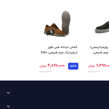
روزمره/رسمی/
کفش مردانه طبی فول
 چرم طبیعی
ارتوپدیک چرم طبیعی Si50
4,897,000
6,397,
تومان
55%
تومان
10,800,000
12,800,000