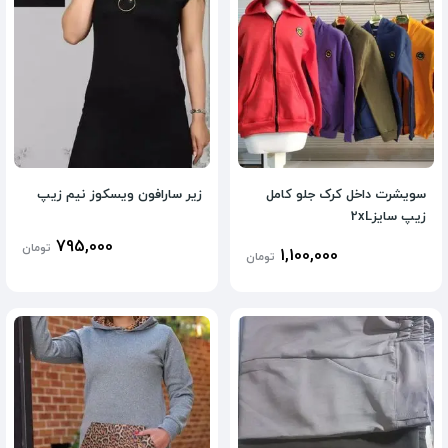
سویشرت داخل کرک جلو کامل
زیر سارافون ویسکوز نیم زیپ
زیپ سایز2xL
795,000
تومان
1,100,000
تومان