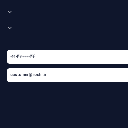
021-43000044
customer@rochi.ir