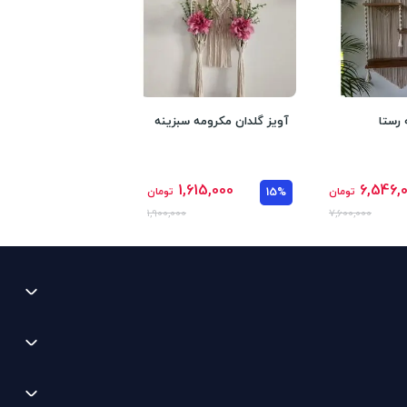
رستا
آویز گلدان مکرومه سبزینه
1,615,000
6,546,
تومان
15%
تومان
1,900,000
7,600,000