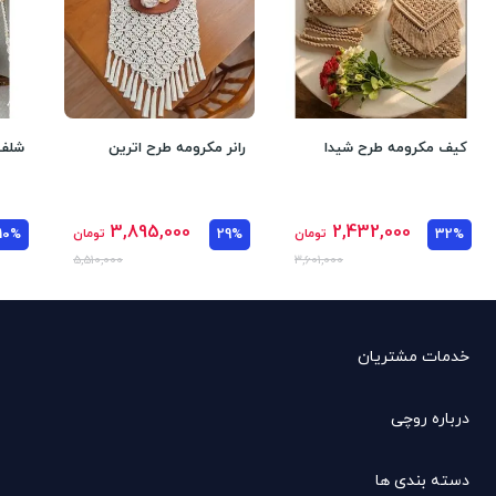
کیف مکرومه طرح شیدا
رانر مکرومه طرح اترین
شلف 
3,895,000
2,432,000
32%
تومان
29%
تومان
10%
5,510,000
3,601,000
خدمات مشتریان
درباره روچی
دسته بندی ها