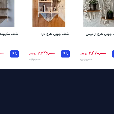
چوبی‌ طرح ارامیس
شلف چوبی طرح لارا
شلف مکرومه 
000
6,346,000
2,470,000
تومان
14%
تومان
14%
7,410,000
2,755,000