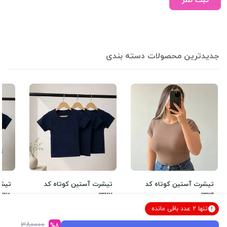
ثبت نظر
جدیدترین محصولات دسته بندی
تیشرت آستین کوتاه کد
تیشرت آستین کوتاه کد
تیشر
1326
1327
1329
تنها
2
عدد
باقی مانده
750,000
750,000
تومان
تومان
380000
%8