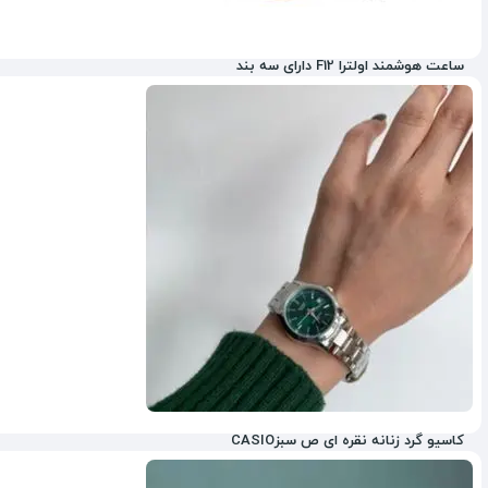
ساعت هوشمند اولترا F12 دارای سه بند
3%
کاسیو گرد زنانه نقره ای ص سبزCASIO