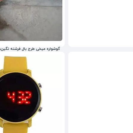
گوشواره میخی طرح بال فرشته نگین‌دار طلایی N BEINA
1,490,000
تومان