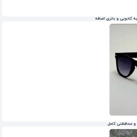
به کادویی و باتری اضافه
252,000
تومان
522,000