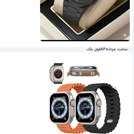
ساعت مردانهAPفول بلک