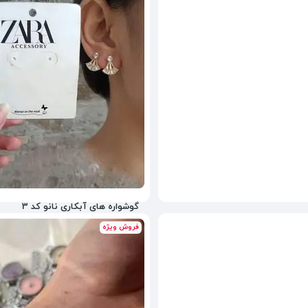
1,680,000
تومان
گوشواره های آبکاری نانو کد 3
فروش ویژه
980,000
تومان