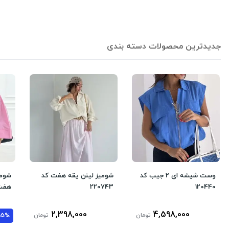
جدیدترین محصولات دسته بندی
وست شیشه ای 2 جیب کد
شومیز لینن یقه هفت کد
شومی
120440
220743
هفت 
2,398,000
4,598,000
تومان
تومان
35%