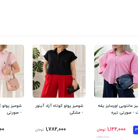
ز مانتویی اورسایز یقه
شومیز پولو کوتاه آزاد آینور
شومیز پولو کو
- صورتی تیره
- مشکی
- صورتی
00
1,782,000
1,122,000
تومان
تومان
1,716,000