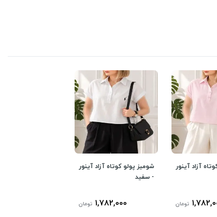
تاه آزاد آینور
شومیز پولو کوتاه آزاد آینور
- سفید
1,782,000
1,782,0
تومان
تومان