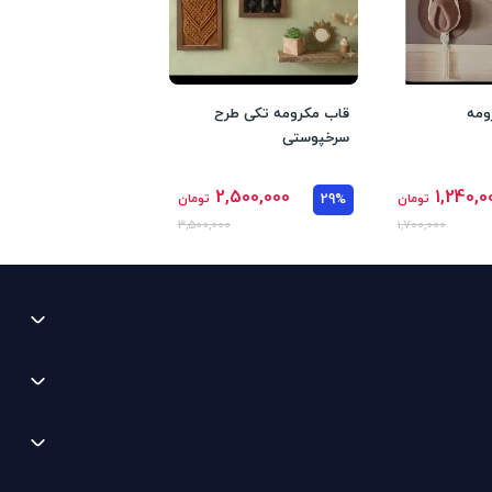
ومه
قاب مکرومه تکی طرح
سرخپوستی
2,500,000
1,240,0
تومان
29%
تومان
3,500,000
1,700,000