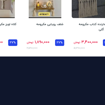
ارنده کتاب مکرومه
شلف رویایی مکرومه
کلاه اویز مکر
گلی
00
1,890,000
3,400,000
تومان
27%
تومان
27%
2,590,000
5,790,000