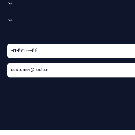
021-43000044
customer@rochi.ir