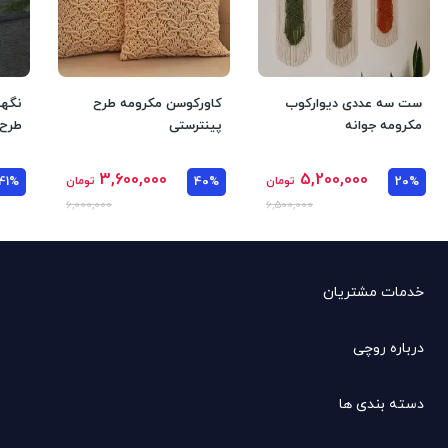
ست سه عددی دیوارکوب
کاورکوسن مکرومه طرح
نگهد
مکرومه جوانه
پینترستی
طرح 
3,600,000
5,200,000
20%
تومان
40%
تومان
41%
6,000,000
6,500,000
خدمات مشتریان
درباره روچی
دسته بندی ها