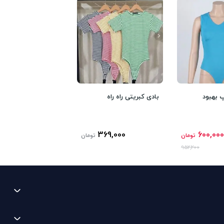
 بهبود
بادی کبریتی راه راه
369,000
600,000
تومان
تومان
952,200