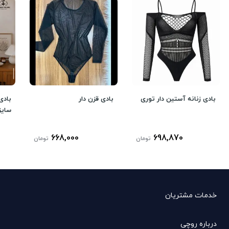
بادی زنانه آستین دار توری
بادی قزن دار
بادی
سایز
668,000
698,870
تومان
تومان
خدمات مشتریان
درباره روچی