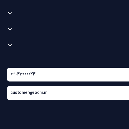
021-43000044
customer@rochi.ir