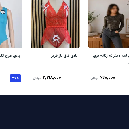
 لمه دخترانه زنانه فری
بادی فاق باز قرمز
بادی طرح تاپ
2,198,000
660,000
تومان
تومان
37%