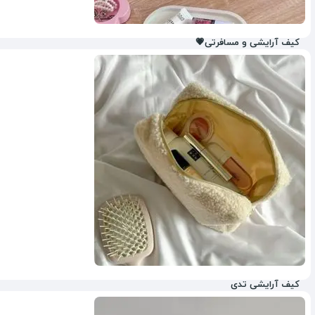
کیف آرایشی و مسافرتی💗
41%
کیف آرایشی تدی