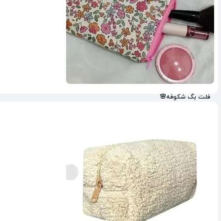
فلت بگ شکوفه🌸
34%