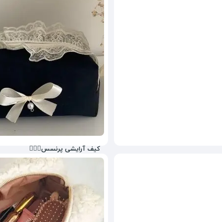
755,000
تومان
37%
980,000
کیف آرایشی پرنسس👰🏻‍♀️
738,000
تومان
34%
980,000