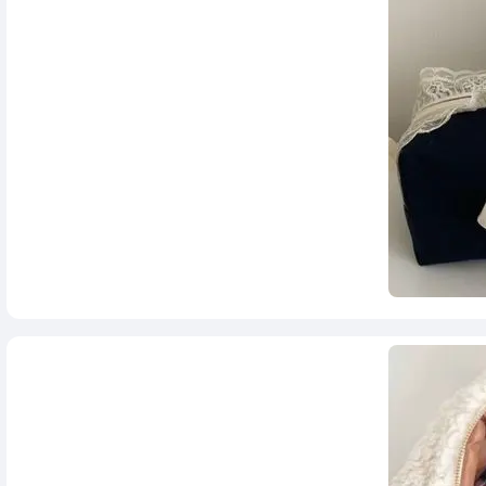
622,000
تومان
980,000
850,000
تومان
1,280,000