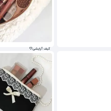
کیف آرایشی🤍
498,000
تومان
23%
750,000