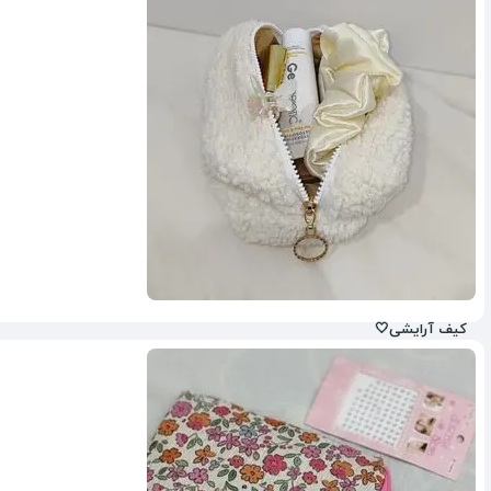
23%
کیف آرایشی🤍
25%