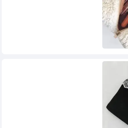
758,000
تومان
980,000