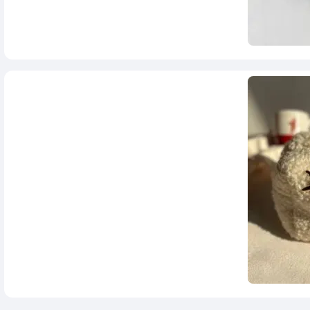
455,000
تومان
799,000