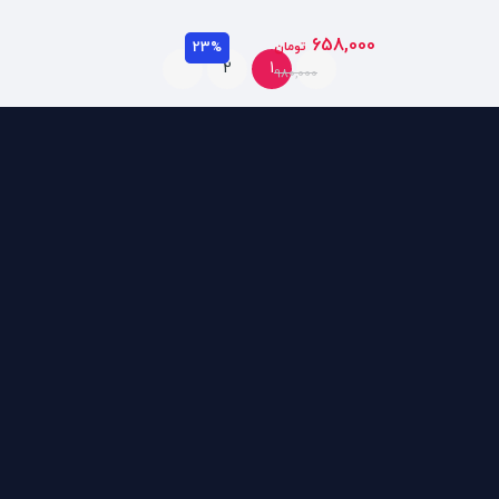
658,000
تومان
23%
2
1
980,000