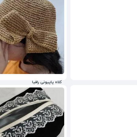
کلاه پاپیونی رافیا
758,000
تومان
25%
980,000