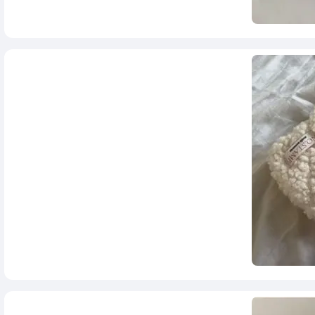
758,000
تومان
980,000