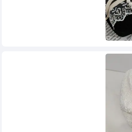
728,000
تومان
998,000