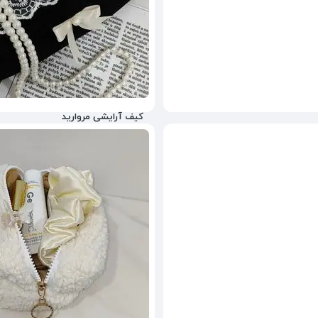
کیف آرایشی مروارید
2,480,000
تومان
27%
3,980,000