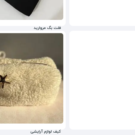
فلت بگ مروارید
755,000
تومان
43%
980,000
کیف لوازم آرایشی