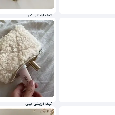
کیف آرایشی تدی
758,000
تومان
23%
1,280,000
کیف آرایشی مینی