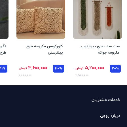
ست سه عددی دیوارکوب
کاورکوسن مکرومه طرح
نگهد
مکرومه جوانه
پینترستی
طرح 
3,600,000
5,200,000
20%
تومان
40%
تومان
41%
6,000,000
6,500,000
خدمات مشتریان
درباره روچی