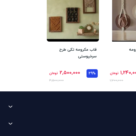
ومه
قاب مکرومه تکی طرح
سرخپوستی
2,500,000
1,240,0
تومان
29%
تومان
3,500,000
1,700,000