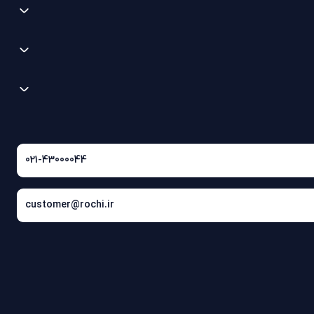
021-43000044
customer@rochi.ir