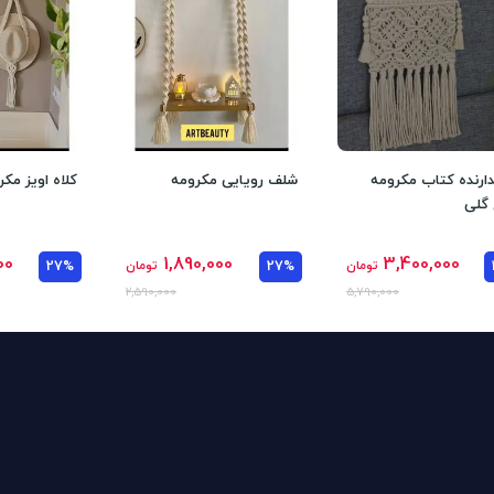
ارنده کتاب مکرومه
شلف رویایی مکرومه
کلاه اویز مکر
گلی
00
1,890,000
3,400,000
تومان
27%
تومان
27%
2,590,000
5,790,000