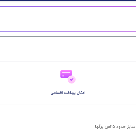
امکان پرداخت اقساطی
د 25س برگها