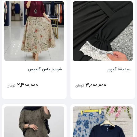
عبا یقه گیپور
شومیز دامن گلدیس
2,300,000
3,000,000
تومان
تومان