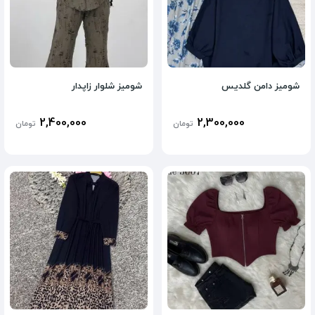
شومیز دامن گلدیس
شومیز شلوار زاپدار
2,400,000
2,300,000
تومان
تومان