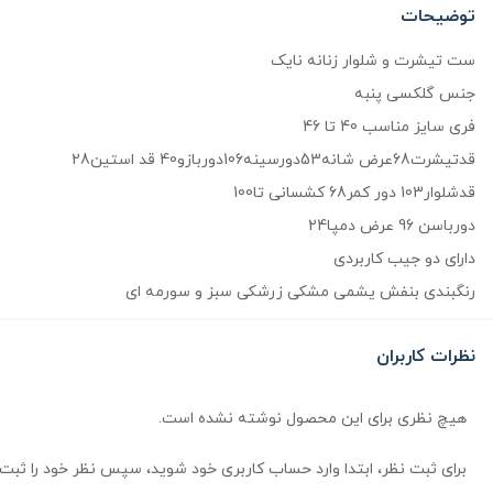
توضیحات
ست تیشرت و شلوار زنانه نایک
جنس گلکسی پنبه
فری سایز مناسب 40 تا 46
قدتیشرت68عرض شانه53دورسینه106دوربازو40 قد استین28
قدشلوار103 دور کمر68 کشسانی تا100
دورباسن 96 عرض دمپا24
دارای دو جیب کاربردی
رنگبندی بنفش یشمی مشکی زرشکی سبز و سورمه ای
نظرات کاربران
هیچ نظری برای این محصول نوشته نشده است.
برای ثبت نظر، ابتدا وارد حساب کاربری خود شوید، سپس نظر خود را ثبت 