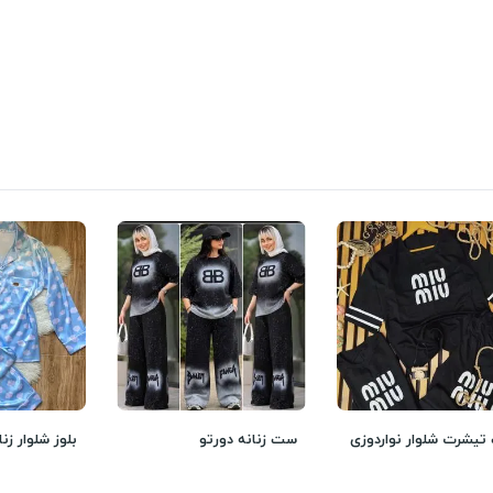
یشرت شلوار نواردوزی
ست زنانه دورتو
بلوز شلوار زن