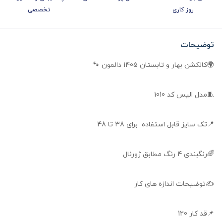
روز کاری
تخصصی
توضیحات
🌍کالکشن بهار و تابستان 1405 دالمون 🐾
🧵مدل الیس کد 1010
📍تک سایز قابل استفاده برای 38 تا 48
🌈رنگبندی 4 رنگ مطابق ژورنال
✍توضیحات اندازه‌ های کار
📌قد کار 120