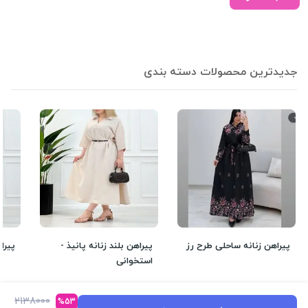
جدیدترین محصولات دسته بندی
پیراهن زنانه ساحلی طرح رز
پیراهن بلند زنانه پانیذ -
پیراه
استخوانی
3,927,000
1,900,000
تومان
تومان
2138000
%53