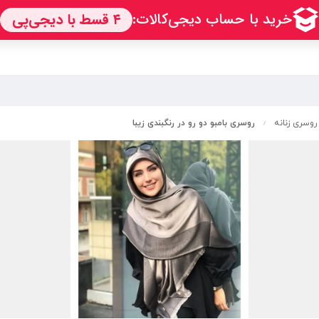
روسری زنانه
روسری بامبو دو رو در رنگبندی زیبا
/