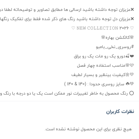
❌عزیزان توجه داشته باشید ارسالی ها مطابق تصاویر و توضیحاته لطفا د
❌️عزیزان دل توجه داشته باشید رنگ های ذکر شده فقط برای تفکیک رنگهاس
♡ 𝙽𝙴𝚆 𝙲𝙾𝙻𝙻𝙴𝙲𝚃𝙸𝙾𝙽 2026 ♡
🌸کالکشن بهاره🌸
#روسری_نخی_بامبو
❤️🍒دورو یک رو مات یک رو براق
🩷🌸مناسب استفاده چهار فصل
💛🌼کیفیت بینظیر و بسیار لطیف
💚☘️ سایز روسری حدودا : (140 & 140 )
⭕ رنگ محصول به خاطر تغییرات نور ممکن است یک یا دو درجه با رنگ و
نظرات کاربران
هیچ نظری برای این محصول نوشته نشده است.