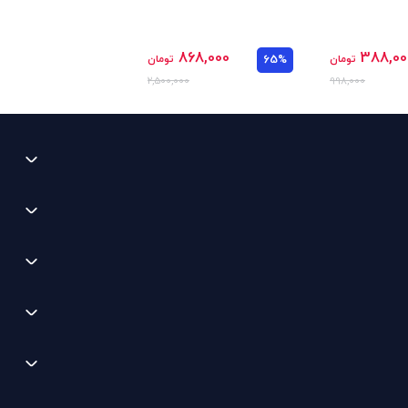
868,000
388,00
تومان
65%
تومان
2,500,000
998,000