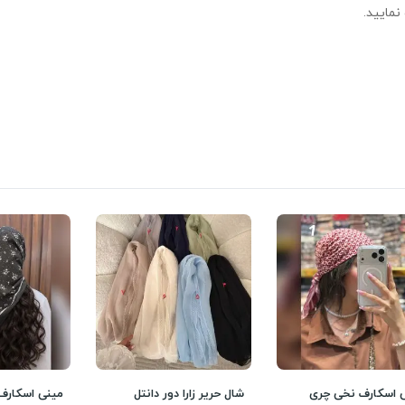
نمایید.
 اسکارف نخی چری
شال حریر زارا دور دانتل
مینی اسکارف