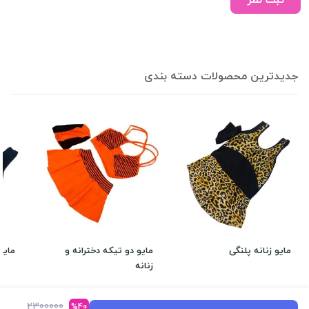
ثبت نظر
جدیدترین محصولات دسته بندی
مایو زنانه پلنگی
مایو دو تیکه دخترانه و
مایو
زنانه
559,000
685,000
28%
تومان
34%
تومان
28%
2300000
%40