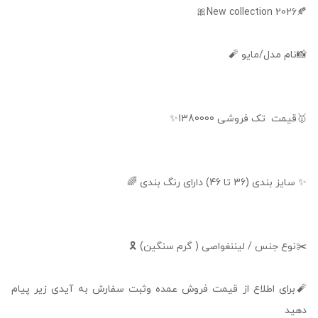
🍂New collection 2026🎀
📸نام مدل/مایو 🧨
🥇قیمت تک فروشی 1380000✨
✨ سایز بندی (36 تا 46) دارای رنگ بندی 🌈
✂️نوع جنس / لیننغواصی ( گرم سنگین) 🎗️
🧨برای اطلاع از قیمت فروش عمده وثبت سفارش به آیدی زیر پیام
دهید