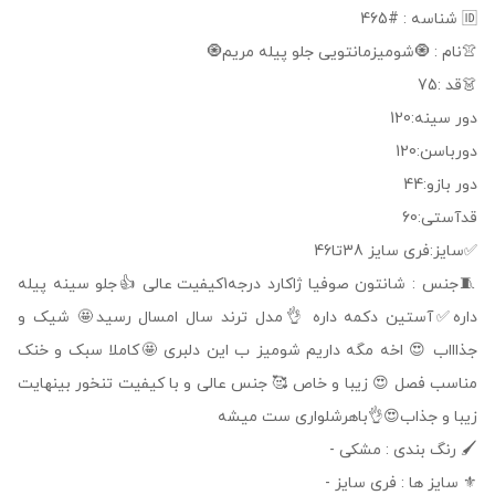
🆔 شناسه : #465
👚نام : 🧿شومیزمانتویی جلو پیله مریم🧿
👗قد :75
دور سینه:120
دورباسن:120
دور بازو:44
قدآستی:60
✅سایز:فری سایز 38تا46
🧵جنس : شانتون صوفیا ژاکارد درجه1کیفیت عالی 👍جلو سینه پیله
داره✅آستین دکمه داره 👌مدل ترند سال امسال رسید🤩 شیک و
جذاااب 😍 اخه مگه داریم شومیز ب این دلبری 🤩کاملا سبک و خنک
مناسب فصل 😍 زیبا و خاص 🥰 جنس عالی و با کیفیت تنخور بینهایت
زیبا و جذاب😍👌باهرشلواری ست میشه
🖌 رنگ بندی : مشکی -
⚜️ سایز ها : فری سایز -