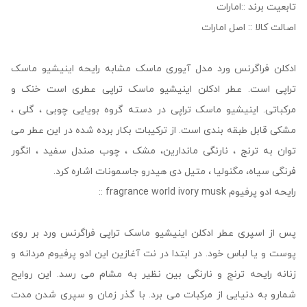
تابعیت برند ::امارات
اصالت کالا :: اصل امارات
ادکلن فراگرنس ورد مدل آیوری ماسک مشابه رایحه اینیشیو ماسک
تراپی است. عطر ادکلن اینیشیو ماسک تراپی عطری است خنک و
مرکباتی. اینیشیو ماسک تراپی در دسته گروه بویایی چوبی ، گلی ،
مشکی قابل‌ طبقه‌ بندی است. از ترکیبات بکار برده شده در این عطر می
توان به ترنج ، نارنگی ماندارین، مشک ، چوب صندل سفید ، انگور
فرنگی سیاه، مگنولیا ، متیل دی‌ هیدرو جاسمونات اشاره کرد.
رایحه ادو پرفیوم fragrance world ivory musk ::
پس از اسپری عطر ادکلن اینیشیو ماسک تراپی فراگرنس ورد بر روی
پوست و یا لباس خود. در ابتدا در نت آغازین این ادو پرفیوم مردانه و
زنانه رایحه ترنج و نارنگی بین نظیر به مشام می رسد. این روایح
شمارو به دنیایی از مرکبات می برد. با گذر زمان و سپری شدن مدت