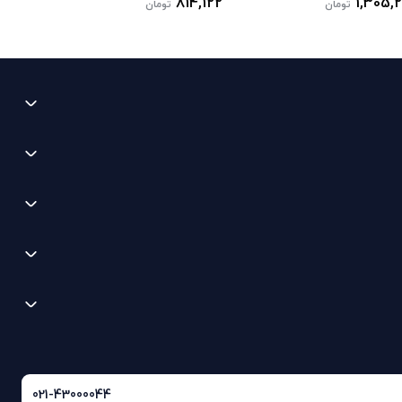
814,122
1,305,
تومان
تومان
021-43000044