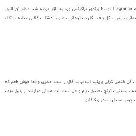
ادکلن فراگرنس ورد مدل اکستریملی یونیک پیستا مشابه رایحه عطر ادکلن کایالی یام پیستاچیو جلاتو می باشد. عطر fragrance world Extremely Unique Pista توسط برندی فراگرنس ورد به بازار عرضه شد. عطار آن الیور
 فندق ، بستنی ، رام (نوشیدنی) ، شمعدانی ، یاس ، گل برف ، گل صدتومانی ، هلو ، تمشک ، گلابی ، دانه تونکا ،
ده ، رام شیرین ، گل ختمی کرکی و پنبه آب نبات گازدار است. عطری واقعا خوش طعم که
 تند و لذیذ جذابیت می‌بخشد. و شما را به اندازه کافی خوشبو می‌کند. نت های ابتدایی Extremely Unique Pista شامل پسته ، بستنی ، ترنج ، فندق ، رام و هل است. نت میانی عبارتند از زنبق دره ،
 ، چوب صندل ، سدر و کاکایو.