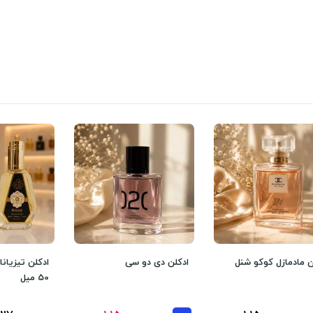
ن مادمازل کوکو شنل
ادکلن دی دو سی
ادکلن تیزیانا
50 میل