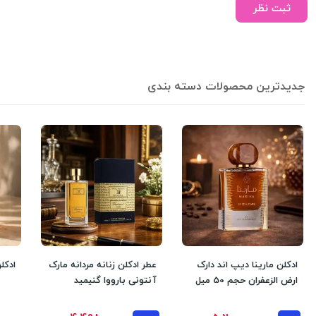
ثبت نظر
جدیدترین محصولات دسته بندی
ادکلن مارینا دیپ اند دارک
عطر ادکلن زنانه مردانه مارک
ادکل
ارض الزعفران حجم 50 میل
آنتونی بارووا گنیمید
مردانه و زنانه مشابه مار
گانیمد روونا فرانسه