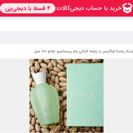
یک پاستا فراگرنس با رایحه کایالی یام پیستاچیو جلاتو 100 میل