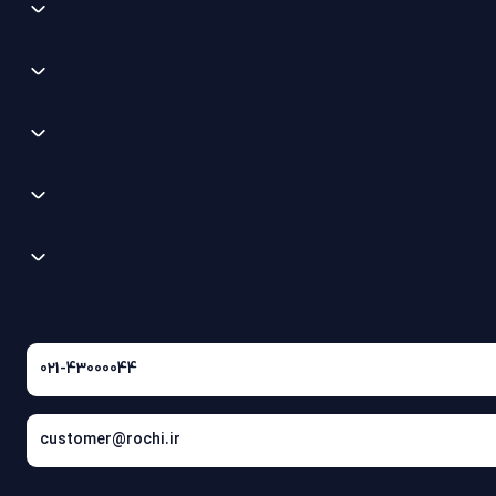
021-43000044
customer@rochi.ir