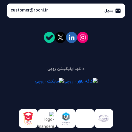
ایمیل
customer@rochi.ir
دانلود اپلیکیشن روچی