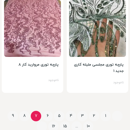
پارچه توری مجلسی ملیله کاری
پارچه توری مروارید کار 8
جدید 1
ناموجود
ناموجود
9
8
7
6
5
4
3
2
1
16
15
...
10