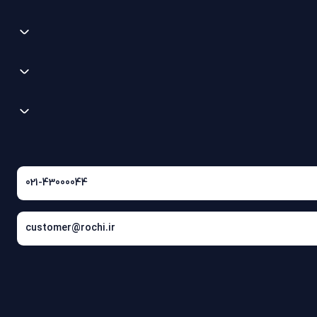
021-43000044
customer@rochi.ir