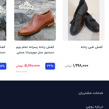
کفش طبی زنانه
کفش زنانه پسرانه تمام چرم
کفش 
دستدوز مدل جورجیانا عسلی
دستد
5,160,000
1,998,000
تومان
32%
تومان
35%
7,600,000
خدمات مشتریان
درباره روچی