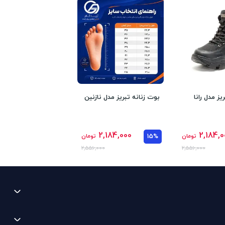
یز مدل رانا
بوت زنانه تبریز مدل نازنین
2,184,000
2,184,0
تومان
15%
تومان
2,556,000
2,556,000