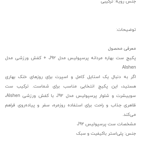
جنس رویه: ترکیبی
توضیحات:
معرفی محصول
پکیج ست بهاره مردانه پرسپولیس مدل J92 + کفش ورزشی مدل
Alshen
اگر به دنبال یک استایل کامل و اسپرت برای روزهای خنک بهاری
هستید، این پکیج انتخابی مناسب برای شماست. ترکیب ست
سوییشرت و شلوار پرسپولیس مدل J92 با کفش ورزشی Alshen،
ظاهری جذاب و راحت برای استفاده روزمره، سفر و پیاده‌روی فراهم
می‌کند.
مشخصات ست پرسپولیس J92
جنس: پلی‌استر باکیفیت و سبک