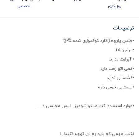
روز کاری
تخصصی
توضیحات
•جنس پارچه:ژاکارد کوکدوزی شده 😍👌
•عرض: 1.5
• آبرفت ندارد.
•کمی اتو رفت دارد.
•کشسانی ندارد
•ایستایی خوبی داره
▪︎موارد استفاده: کت،مانتو شومیز . لباس مجلسی و .....
نکات مهمی که باید به آن توجه کنید👇🏻