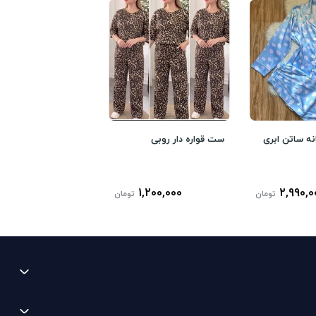
انه ساتن ابری
ست قواره دار روبی
1,200,000
2,990,0
تومان
تومان