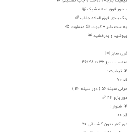
کیفیت پارچه ، دوخت و چاپ تضمینی 🔥
تنخور فوق العاده شیک 🤩
رنگ بندی فوق العاده جذاب 🌈
یه ست دلبر ♥️ کیوت 😍 متفاوت 😎
بپوشید و بدرخشید 🌟
فری سایز 🆓
مناسب سایز 36 تا 46/48
🔰 تیشرت :
قد 70
عرض سینه 56 ( دور سینه 112 )
دور بازو 44 📏
🔰 شلوار :
قد 100
دور کمر بدون کشسانی 60