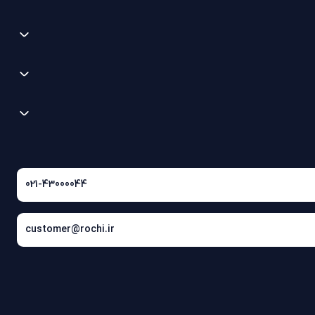
021-43000044
customer@rochi.ir