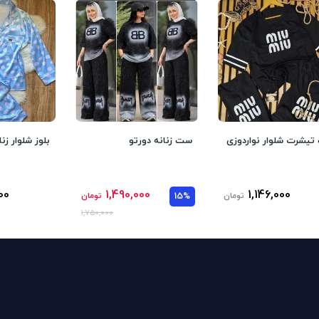
یشرت شلوار نواردوزی
ست زنانه دورتو
بلوز شلوار زن
00
1,490,000
1,146,000
تومان
15%
تومان
1,750,000