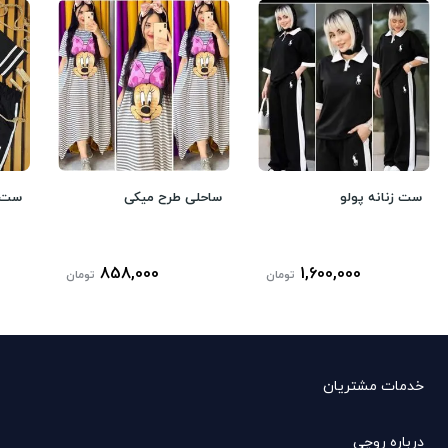
ست زنانه پولو
ساحلی طرح میکی
ست ت
858,000
1,600,000
تومان
تومان
خدمات مشتریان
درباره روچی