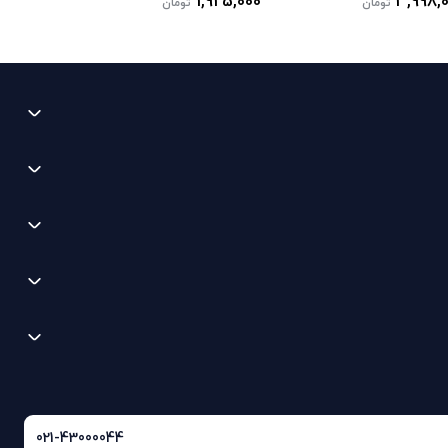
1,925,000
3,998,
تومان
تومان
021-43000044