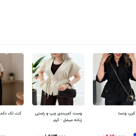
رپ ونسا
وست کمربندی چپ و راستی
کت تک دکمه 
زنانه میشل - کرم