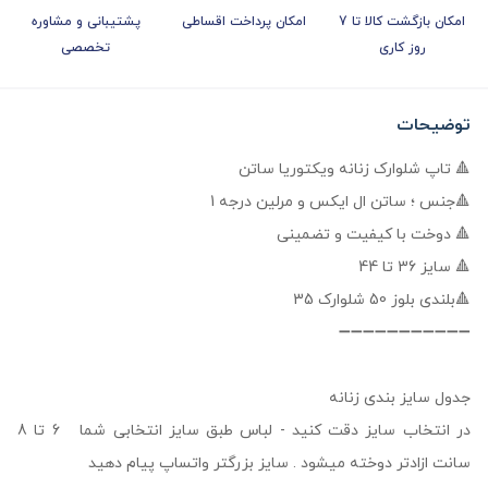
امکان بازگشت کالا تا 7
امکان پرداخت اقساطی
پشتیبانی و مشاوره
روز کاری
تخصصی
توضیحات
🔺 تاپ شلوارک زنانه ویکتوریا ساتن
🔺جنس ؛ ساتن ال ایکس و مرلین درجه 1
🔺 دوخت با کیفیت و تضمینی
🔺 سایز 36 تا 44
🔺بلندی بلوز 50 شلوارک 35
➖➖➖➖➖➖➖➖➖➖➖
جدول سایز بندی زنانه
در انتخاب سایز دقت کنید - لباس طبق سایز انتخابی شما 6 تا 8
سانت ازادتر دوخته میشود . سایز بزرگتر واتساپ پیام دهید